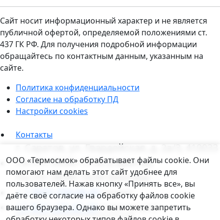
Сайт носит информационный характер и не является
публичной офертой, определяемой положениями ст.
437 ГК РФ. Для получения подробной информации
обращайтесь по контактным данным, указанным на
сайте.
Политика конфиденциальности
Согласие на обработку ПД
Настройки cookies
Контакты
г. Саратов, ул. Гвардейская, д. 2а/3, 410033
Уведомление о файлах cookie
ООО «Термосмок» обрабатывает файлы cookie. Они
Пн–Пт: 09:00–17:00 (Саратов)
помогают нам делать этот сайт удобнее для
Пн–Пт: 08:00–16:00 (Москва)
пользователей. Нажав кнопку «Принять все», вы
+ 7 (845) 294-68-40
(сервис)
даёте своё согласие на обработку файлов cookie
+7 (831) 235-05-34
вашего браузера. Однако вы можете запретить
(отдел продаж)
обработку некоторых типов файлов cookie в