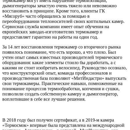
термокамер могут иметь нарушение термоизоляции,
дымогенераторы зачастую очень тяжело или невозможно
восстановить в принципе. Кроме того, клиенты ГК
«Мясоруб» часто обращались за помощью в
переоборудовании теплоносителей своих коптильных камер.
Сервисная служба компании имеет опыт обучения на
европейских заводах-изготовителях термокамер и
предоставляет гарантию на работы на один год.
За 14 лет восстановления термокамер со вторичного рынка
появилось понимание, что есть хорошо, а что плохо. Был
учтен опыт самых известных производителей термического
оборудования: какие элементы стоило бы доработать, а с
какими не стоит изобретать велосипед. Руководство осознало,
что конструкторский опыт, команда профессионалов и
производственная база позволяют «МитИндастри» выпускать
свои термокамеры. Практические навыки, помноженные на
понимание процессов термообработки, копчения и сушки,
позволили создать собственную камеру и дымогенератор,
воплотившие в себе все лучшие решения.
В 2018 году был получен сертификат, а в 2019-м камера
«Термосмок» впервые была представлена на международной