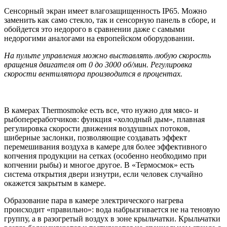
Сенсорный экран имеет влагозащищенность IP65. Можно
заменить как само стекло, так и сенсорную панель в сборе, и
обойдется это недорого в сравнении даже с самыми
недорогими аналогами на европейском оборудовании.
На пульте управления можно выставлять любую скорость
вращения двигателя от 0 до 3000 об/мин. Регулировка
скорости вентилятора производится в процентах.
В камерах Thermosmoke есть все, что нужно для мясо- и
рыбопереработчиков: функция «холодный дым», плавная
регулировка скорости движения воздушных потоков,
шиберные заслонки, позволяющие создавать эффект
перемешивания воздуха в камере для более эффективного
копчения продукции на сетках (особенно необходимо при
копчении рыбы) и многое другое. В «Термосмок» есть
система открытия двери изнутри, если человек случайно
окажется закрытым в камере.
Образование пара в камере электрического нагрева
происходит «правильно»: вода набрызгивается не на теновую
группу, а в разогретый воздух в зоне крыльчатки. Крыльчатки