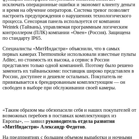
исключать операционные ошибки и экономит клиенту деньги
и время на обучение операторов. Система тревог позволяет
настроить предупреждения о нарушениях технологического
процесса. Сенсорная панель используется от компании
Weintek (Тайвань), управляемая программным логическим
контроллером (ПЛК) компании «Овен» (Россия). Защищена
по стандарту IP65.
Специалисты «МитИндастри» объяснили, что в самых
первых камерах Thermosmoke использовали известные пульты
Aditec, но стоимость их высока, а сервис в России
представлен только одной компанией. Поэтому было решено
заменить их тайваньскими: поставщик широко представлен в
России, доступнее и дешевле остальных. Покупатель не
привязывается к брендированным комплектующим — он
свободен в выборе при обслуживании своей камеры.
«Таким образом мы обезопасили себя и наших покупателей от
возможных перебоев в поставках комплектующих из
Европы», — заявил
руководитель отдела развития
«МитИндастри» Александр Федотов
.
На предприятиях с большим объемом выработки и ночными