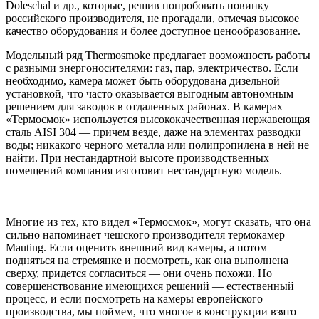
Doleschal и др., которые, решив попробовать новинку
российского производителя, не прогадали, отмечая высокое
качество оборудования и более доступное ценообразование.
Модельный ряд Thermosmoke предлагает возможность работы
с разными энергоносителями: газ, пар, электричество. Если
необходимо, камера может быть оборудована дизельной
установкой, что часто оказывается выгодным автономным
решением для заводов в отдаленных районах. В камерах
«Термосмок» используется высококачественная нержавеющая
сталь AISI 304 — причем везде, даже на элементах разводки
воды; никакого черного металла или полипропилена в ней не
найти. При нестандартной высоте производственных
помещений компания изготовит нестандартную модель.
Многие из тех, кто видел «Термосмок», могут сказать, что она
сильно напоминает чешского производителя термокамер
Mauting. Если оценить внешний вид камеры, а потом
подняться на стремянке и посмотреть, как она выполнена
сверху, придется согласиться — они очень похожи. Но
совершенствование имеющихся решений — естественный
процесс, и если посмотреть на камеры европейского
производства, мы поймем, что многое в конструкции взято