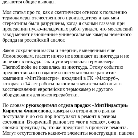
делаются общие выводы.
Моя статья про то, как я скептически отнесся к появлению
термокамеры отечественного производителя и как мои
стереотипы были разрушены, когда я своими глазами при
проведении пуско-наладочных работ увидел, что московский
завод меняет изношенные универсальные камеры немецкого
бренда на российский аналог.
Закон сохранения массы и энергии, выведенный еще
Ломоносовым, гласит: ничто не возникает из ниоткуда и не
исчезает в никуда. Так и универсальная термокамера
ThermoSmoke не появилась из ниоткуда. Этому событию
предшествовало создание и поступательное развитие
компании «МитИндастри», входящей в ГК «Мясоруб»,
которая за 14 лет работы накопила значительный опыт в
восстановлении европейских термокамер и другого
оборудования для мясопереработки.
По словам
руководителя отдела продаж «МитИндастри»
Кирилла Финогенова
, камеры со вторичного рынка
поступали и до сих пор поступают в ремонт в разном
состоянии. Вторичный рынок это «кот в мешке», очень
сложно предугадать, что же предстоит в процессе ремонта.
Могут отсутствовать какие-то элементы конструкции, панели