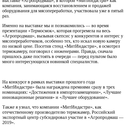
выставке «Агропродмаш», в которой «МитИндастри» как
компания, занимающаяся восстановлением и продажей
оборудования для мясопереработки, участвовала уже в пятый
раз.
Именно на выставке мы и познакомились — во время
презентации «Термосмок», которая прогремела на весь
«Агропродмаш», вызывая скепсис у конкурентов и интерес у
мясопереработчиков, особенно тех, кто искал новую камеру
по низкой цене. Посетив стенд «МитИндастри», я осмотрел
термокамеру, поговорил с инженерами. Правда, сначала
пришлось даже постоять в очереди — перед пультом было
много интересующихся новинкой специалистов.
На конкурсе в рамках выставки прошлого года
«МитИндастри» была награждена премиями сразу в трех
номинациях: «Достижения в импортозамещении», «Лучшие
инновационные решения» и «Лучшее оборудование».
Также я узнал, что компании «МитИндастри», как
отечественному производителю термокамер, Российский
экспортный центр субсидировал участие в «Агропродмаш —
2019».