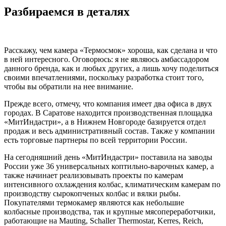
Разбираемся в деталях
Расскажу, чем камера «Термосмок» хороша, как сделана и что
в ней интересного. Оговорюсь: я не являюсь амбассадором
данного бренда, как и любых других, а лишь хочу поделиться
своими впечатлениями, поскольку разработка стоит того,
чтобы вы обратили на нее внимание.
Прежде всего, отмечу, что компания имеет два офиса в двух
городах. В Саратове находится производственная площадка
«МитИндастри», а в Нижнем Новгороде базируется отдел
продаж и весь административный состав. Также у компании
есть торговые партнеры по всей территории России.
На сегодняшний день «МитИндастри» поставила на заводы
России уже 36 универсальных коптильно-варочных камер, а
также начинает реализовывать проекты по камерам
интенсивного охлаждения колбас, климатическим камерам по
производству сырокопченых колбас и вялки рыбы.
Покупателями термокамер являются как небольшие
колбасные производства, так и крупные мясопереработчики,
работающие на Mauting, Schaller Thermostar, Kerres, Reich,