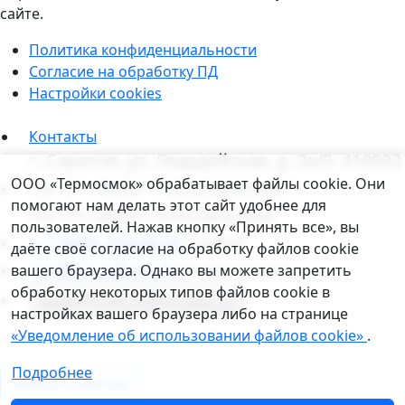
сайте.
Политика конфиденциальности
Согласие на обработку ПД
Настройки cookies
Контакты
г. Саратов, ул. Гвардейская, д. 2а/3, 410033
Уведомление о файлах cookie
ООО «Термосмок» обрабатывает файлы cookie. Они
Пн–Пт: 09:00–17:00 (Саратов)
помогают нам делать этот сайт удобнее для
Пн–Пт: 08:00–16:00 (Москва)
пользователей. Нажав кнопку «Принять все», вы
+ 7 (845) 294-68-40
(сервис)
даёте своё согласие на обработку файлов cookie
+7 (831) 235-05-34
вашего браузера. Однако вы можете запретить
(отдел продаж)
обработку некоторых типов файлов cookie в
sales@thermosmoke.ru
настройках вашего браузера либо на странице
«Уведомление об использовании файлов cookie»
.
Подробнее
Заказать звонок