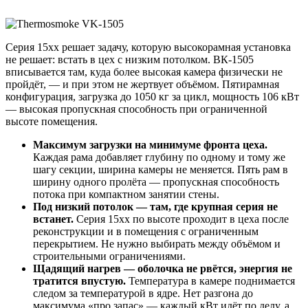
Серия 15xx решает задачу, которую высокорамная установка
не решает: встать в цех с низким потолком. ВК-1505
вписывается там, куда более высокая камера физически не
пройдёт, — и при этом не жертвует объёмом. Пятирамная
конфигурация, загрузка до 1050 кг за цикл, мощность 106 кВт
— высокая пропускная способность при ограниченной
высоте помещения.
Максимум загрузки на минимуме фронта цеха.
Каждая рама добавляет глубину по одному и тому же
шагу секции, ширина камеры не меняется. Пять рам в
ширину одного пролёта — пропускная способность
потока при компактном занятии стены.
Под низкий потолок — там, где крупная серия не
встанет.
Серия 15xx по высоте проходит в цеха после
реконструкции и в помещения с ограниченным
перекрытием. Не нужно выбирать между объёмом и
строительными ограничениями.
Щадящий нагрев — оболочка не рвётся, энергия не
тратится впустую.
Температура в камере поднимается
следом за температурой в ядре. Нет разгона до
максимума «про запас» — каждый кВт идёт по делу, а