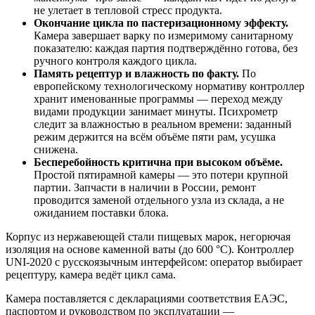
не улетает в тепловой стресс продукта.
Окончание цикла по пастеризационному эффекту.
Камера завершает варку по измеримому санитарному
показателю: каждая партия подтверждённо готова, без
ручного контроля каждого цикла.
Память рецептур и влажность по факту.
По
европейскому технологическому нормативу контроллер
хранит именованные программы — переход между
видами продукции занимает минуты. Психрометр
следит за влажностью в реальном времени: заданный
режим держится на всём объёме пяти рам, усушка
снижена.
Бесперебойность критична при высоком объёме.
Простой пятирамной камеры — это потери крупной
партии. Запчасти в наличии в России, ремонт
проводится заменой отдельного узла из склада, а не
ожиданием поставки блока.
Корпус из нержавеющей стали пищевых марок, негорючая
изоляция на основе каменной ваты (до 600 °C). Контроллер
UNI-2020 с русскоязычным интерфейсом: оператор выбирает
рецептуру, камера ведёт цикл сама.
Камера поставляется с декларациями соответствия ЕАЭС,
паспортом и руководством по эксплуатации —