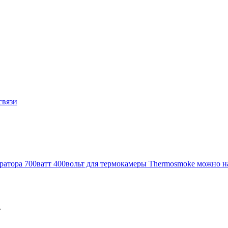
связи
ератора 700ватт 400вольт для термокамеры Thermosmoke можно н
ы.