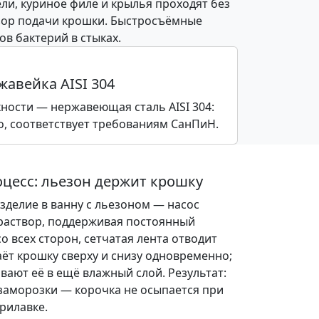
и, куриное филе и крылья проходят без
азор подачи крошки. Быстросъёмные
в бактерий в стыках.
жавейка AISI 304
ности — нержавеющая сталь AISI 304:
о, соответствует требованиям СанПиН.
цесс: льезон держит крошку
зделие в ванну с льезоном — насос
раствор, поддерживая постоянный
о всех сторон, сетчатая лента отводит
аёт крошку сверху и снизу одновременно;
ают её в ещё влажный слой. Результат:
заморозки — корочка не осыпается при
прилавке.