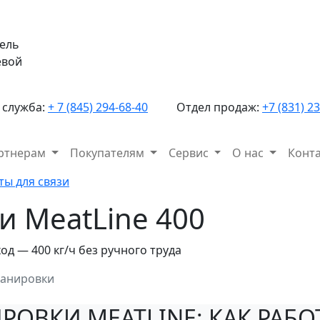
ель
евой
 служба:
+ 7 (845) 294-68-40
Отдел продаж:
+7 (831) 2
ртнерам
Покупателям
Сервис
О нас
Конт
ты для связи
ки
MeatLine 400
од — 400 кг/ч без ручного труда
панировки
ОВКИ MEATLINE: КАК РАБО