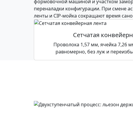
формовочной машиной и участком замороз
переналадки конфигурации. При смене а
ленты и CIP-мойка сокращают время саноб
Сетчатая конвейерн
Проволока 1,57 мм, ячейка 7,26 м
равномерно, без луж и переизбы