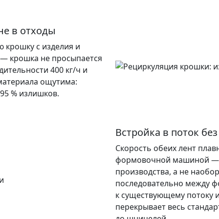
не в отходы
 крошку с изделия и
 — крошка не просыпается
дительности 400 кг/ч и
материала ощутима:
95 % излишков.
Встройка в поток бе
Скорость обеих лент плав
формовочной машиной — л
производства, а не наобо
последовательно между ф
к существующему потоку и
перекрывает весь стандар
до шницелей.