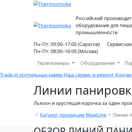
Российский производит
оборудования для пищ
промышленности
Пн–Пт: 09:00–17:00 (Саратов)
Сервисная
Пн–Пт: 08:00–16:00 (Москва)
Термокамеры
Оборудование
Па
Trade-in коптильных камер
Наш сервис и ремонт
Контак
Линии паниров
Льезон и хрустящая корочка за один прох
Каталог продукции MeatLine
Линии 
ОБЗОР ЛИНИЙ ПАНИР