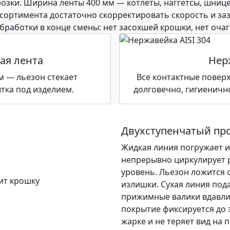
ки. Ширина ленты 400 мм — котлеты, наггетсы, шницел
ссортимента достаточно скорректировать скорость и з
работки в конце смены: нет засохшей крошки, нет очаго
ая лента
Нер
м — льезон стекает
Все контактные поверх
тка под изделием.
долговечно, гигиеничн
Двухступенчатый про
Жидкая линия погружает и
непрерывно циркулирует 
уровень. Льезон ложится с
излишки. Сухая линия под
прижимные валики вдавлив
покрытие фиксируется до 
жарке и не теряет вид на 